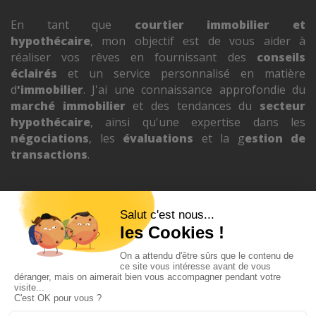
En tant que
courtier immobilier et
hypothécaire
, mon objectif est de vous aider à
réaliser vos rêves en fournissant des
conseils
éclairés
et un service personnalisé en matière
d
'immobilier
.
J'ai une connaissance approfondie du
marché immobilier
et des tendances du
secteur
hypothécaire
, ainsi qu'une expertise dans les
négociations
, les
évaluations
et la g
estion de
transactions
.
Propriétés à vendre
Appelez-nous au
514-574-6962